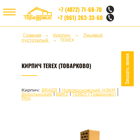
+7 (4872) 71-68-70
+7 (961) 263-33-60
МЕНЮ
Главная
Кирпич
Лицевой
пустотелый
TEREX
НЕРУДНЫЕ МАТЕРИАЛЫ
Заказать звонок
КИРПИЧ TEREX (ТОВАРКОВО)
КИРПИЧ
СТРОИТЕЛЬНЫЕ БЛОКИ
Кирпич:
BRAER
|
Новомосковский НЗКМ
|
Воротынский
|
ВВКЗ
|
TEREX (Товарково)
|
РКК
ЖБИ
НАШИ УСЛУГИ