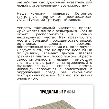
разработан как дорожный указатель для
КОЛЬЦА ДЛЯ КОЛОДЦЕВ
людей с ограниченными возможностями.
ВИБРОПРЕССОВАННЫЕ БЛОКИ
Наша компания предлагает бетонную
тактильную плитку от производителя
ФУНДАМЕНТНЫЕ БЛОКИ (ФБС)
ООО «Тульский Тротуарный завод».
ПЕСОК ДЛЯ ЗАПОЛНЕНИЯ ШВОВ
Увидеть тактильный указатель просто.
Ярко желтая плита с рельефными краями
ТРОТУАРНАЯ ПЛИТКА
может расположиться в самых
неожиданных местах. Как правило, это
БОРДЮРНЫЕ КАМНИ
места с большой проходимостью людей:
остановки, дороги, переходы,
СТОЙКИ ЖЕЛЕЗОБЕТОННЫЕ
общественные заведения и многое другое.
Следует знать, это не просто необычный
ЖЕЛЕЗОБЕТОННЫЕ РИГЕЛИ
по дизайну элемент декора. Желтая
гранитная плита – способ помочь обрести
ДОРОЖНЫЕ ПЛИТЫ
самостоятельность людям, имеющим
значительные ограничения по зрению. Это
функциональный способ помочь
ЛЕСТНИЧНЫЕ СТУПЕНИ
инвалиду справиться с ориентацией в
окружающей среде без какой-либо
ТАКТИЛЬНАЯ ПЛИТКА
посторонней помощи. Для них это значит
очень много.
СВАИ ЖЕЛЕЗОБЕТОННЫЕ
ЗАБИВНЫЕ
ПРОДОЛЬНЫЕ РИФЫ
СТОЙКИ ДЛЯ ЛЭП
ТРОТУАРНЫЙ И ДОРОЖНЫЙ
БОРДЮР