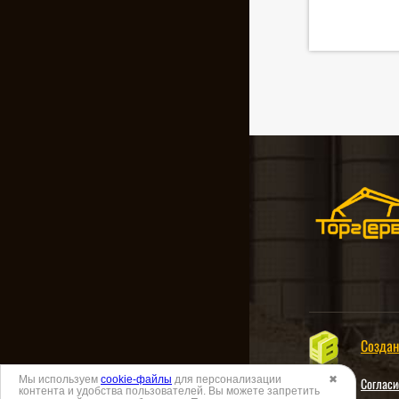
Создан
Мы используем
cookie-файлы
для персонализации
✖
Согласи
контента и удобства пользователей. Вы можете запретить