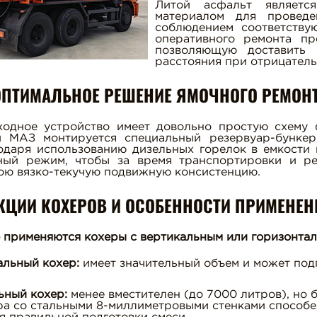
Литой асфальт являетс
материалом для провед
соблюдением соответству
оперативного ремонта пр
позволяющую доставить 
расстояния при отрицател
 ОПТИМАЛЬНОЕ РЕШЕНИЕ ЯМОЧНОГО РЕМОН
ходное устройство имеет довольно простую схему 
МАЗ монтируется специальный резервуар-бункер,
годаря использованию дизельных горелок в емкости
ный режим, чтобы за время транспортировки и ре
вою вязко-текучую подвижную консистенцию.
КЦИИ КОХЕРОВ И ОСОБЕННОСТИ ПРИМЕНЕН
е применяются кохеры с вертикальным или горизонта
альный кохер:
имеет значительный объем и может под
ьный кохер:
менее вместителен (до 7000 литров), но
ра со стальными 8-миллиметровыми стенками способе