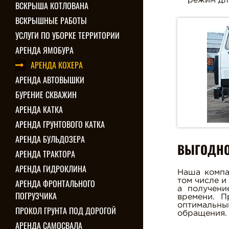
режим дл
ВСКРЫША КОТЛОВАНА
ВСКРЫШНЫЕ РАБОТЫ
УСЛУГИ ПО УБОРКЕ ТЕРРИТОРИИ
АРЕНДА ЯМОБУРА
АРЕНДА КОХЕРА
АРЕНДА АВТОВЫШКИ
БУРЕНИЕ СКВАЖИН
АРЕНДА КАТКА
АРЕНДА ГРУНТОВОГО КАТКА
АРЕНДА БУЛЬДОЗЕРА
ВЫГОДНО
АРЕНДА ТРАКТОРА
АРЕНДА ГИДРОКЛИНА
Наша компа
том числе и
АРЕНДА ФРОНТАЛЬНОГО
а получени
ПОГРУЗЧИКА
времени. П
оптимальны
ПРОКОЛ ГРУНТА ПОД ДОРОГОЙ
обращения.
АРЕНДА САМОСВАЛА