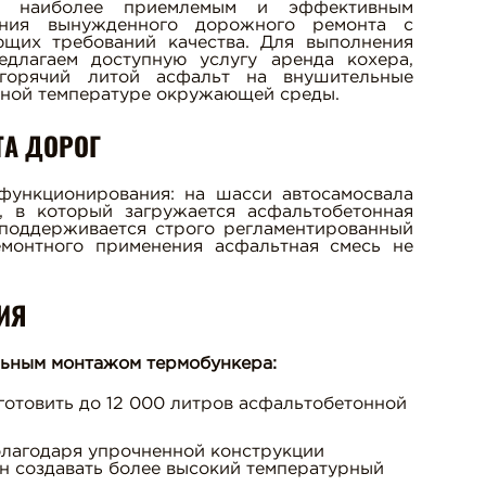
я наиболее приемлемым и эффективным
ения вынужденного дорожного ремонта с
ющих требований качества. Для выполнения
едлагаем доступную услугу аренда кохера,
горячий литой асфальт на внушительные
ьной температуре окружающей среды.
ТА ДОРОГ
функционирования: на шасси автосамосвала
 в который загружается асфальтобетонная
 поддерживается строго регламентированный
монтного применения асфальтная смесь не
ИЯ
льным монтажом термобункера:
готовить до 12 000 литров асфальтобетонной
 благодаря упрочненной конструкции
н создавать более высокий температурный