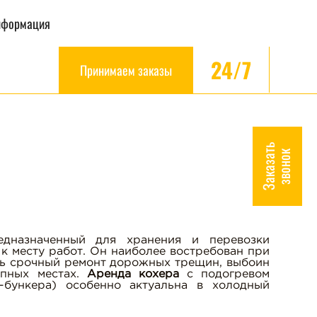
нформация
24/7
Принимаем заказы
З
а
к
а
з
а
ь
з
в
о
н
о
т
к
едназначенный для хранения и перевозки
 к месту работ. Он наиболее востребован при
ь срочный ремонт дорожных трещин, выбоин
упных местах.
Аренда кохера
с подогревом
-бункера) особенно актуальна в холодный