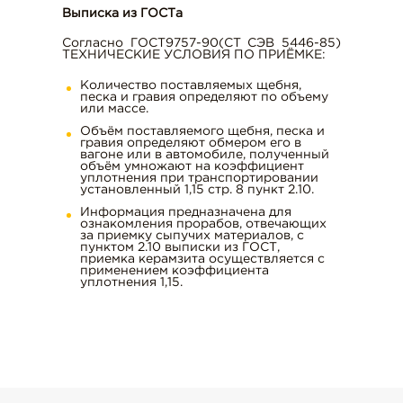
Выписка из ГОСТа
Согласно ГОСТ9757-90(СТ СЭВ 5446-85)
г. Тула, ул. С. Перовской, д. 4, оф. 10
ТЕХНИЧЕСКИЕ УСЛОВИЯ ПО ПРИЁМКЕ:
t-s71@mail.ru
Количество поставляемых щебня,
песка и гравия определяют по объему
или массе.
Объём поставляемого щебня, песка и
гравия определяют обмером его в
вагоне или в автомобиле, полученный
объём умножают на коэффициент
уплотнения при транспортировании
установленный 1,15 стр. 8 пункт 2.10.
Информация предназначена для
ознакомления прорабов, отвечающих
за приемку сыпучих материалов, с
пунктом 2.10 выписки из ГОСТ,
приемка керамзита осуществляется с
применением коэффициента
уплотнения 1,15.