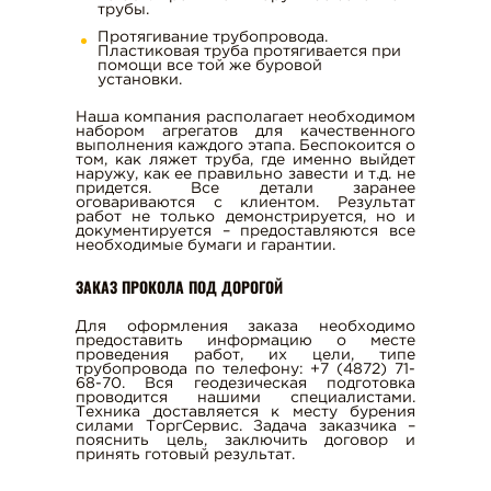
трубы.
ПОГРУЗЧИКА
Протягивание трубопровода.
АРЕНДА ГИДРОМОЛОТА
Пластиковая труба протягивается при
помощи все той же буровой
ДОСТАВКА БЕТОНА
установки.
АРЕНДА МИНИЭКСКАВАТОРА
Наша компания располагает необходимом
набором агрегатов для качественного
АРЕНДА ЭКСКАВАТОРА НА
выполнения каждого этапа. Беспокоится о
том, как ляжет труба, где именно выйдет
РЕЗИНОВЫХ ГУСЕНИЦАХ
наружу, как ее правильно завести и т.д. не
придется. Все детали заранее
АРЕНДА ГРЕЙДЕРА
оговариваются с клиентом. Результат
работ не только демонстрируется, но и
АРЕНДА ГУСЕНИЧНОГО
документируется – предоставляются все
необходимые бумаги и гарантии.
ЭКСКАВАТОРА
ЗАКАЗ ПРОКОЛА ПОД ДОРОГОЙ
АРЕНДА ТРАЛА
Для оформления заказа необходимо
предоставить информацию о месте
проведения работ, их цели, типе
трубопровода по телефону: +7 (4872) 71-
68-70. Вся геодезическая подготовка
проводится нашими специалистами.
Техника доставляется к месту бурения
г. Тула, ул. С. Перовской, д. 4, оф. 10
силами ТоргСервис. Задача заказчика –
t-s71@mail.ru
пояснить цель, заключить договор и
принять готовый результат.