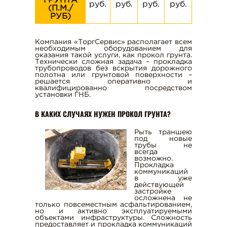
ГРУНТА
руб.
руб.
руб.
руб.
руб.
(П.М./
СТРОИТЕЛЬСТВО ДОРОГ
РУБ)
АСФАЛЬТИРОВАНИЕ ДОРОГ
ДОРОЖНЫЕ РАБОТЫ
Компания «ТоргСервис» располагает всем
необходимым оборудованием для
оказания такой услуги, как прокол грунта.
РЕМОНТ И СОДЕРЖАНИЕ ДОРОГ
Технически сложная задача – прокладка
трубопроводов без вскрытия дорожного
УКЛАДКА АСФАЛЬТА
полотна или грунтовой поверхности –
решается оперативно и
БЛАГОУСТРОЙСТВО
квалифицированно посредством
установки ГНБ.
АВТОМОБИЛЬНЫХ ДОРОГ
В КАКИХ СЛУЧАЯХ НУЖЕН ПРОКОЛ ГРУНТА?
БЛАГОУСТРОЙСТВО ТРАСС
ОЗЕЛЕНЕНИЕ ГОРОДА
Рыть траншею
под новые
ОЗЕЛЕНЕНИЕ ТЕРРИТОРИИ
трубы не
всегда
ВСКРЫША КОТЛОВАНА
возможно.
Прокладка
ВСКРЫШНЫЕ РАБОТЫ
коммуникаций
в уже
действующей
УСЛУГИ ПО УБОРКЕ ТЕРРИТОРИИ
застройке
осложнена не
АРЕНДА ЯМОБУРА
только повсеместным асфальтированием,
но и активно эксплуатируемыми
АРЕНДА КОХЕРА
объектами инфраструктуры. Сложность
предоставляет и прокладка коммуникаций