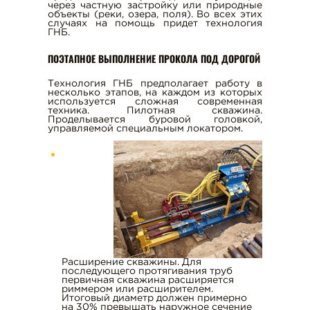
АРЕНДА АВТОВЫШКИ
через частную застройку или природные
объекты (реки, озера, поля). Во всех этих
случаях на помощь придет технология
БУРЕНИЕ СКВАЖИН
ГНБ.
АРЕНДА КАТКА
ПОЭТАПНОЕ ВЫПОЛНЕНИЕ ПРОКОЛА ПОД ДОРОГОЙ
АРЕНДА ГРУНТОВОГО КАТКА
Технология ГНБ предполагает работу в
АРЕНДА БУЛЬДОЗЕРА
несколько этапов, на каждом из которых
используется сложная современная
АРЕНДА ТРАКТОРА
техника. Пилотная скважина.
Проделывается буровой головкой,
АРЕНДА ГИДРОКЛИНА
управляемой специальным локатором.
АРЕНДА ФРОНТАЛЬНОГО
ПОГРУЗЧИКА
ПРОКОЛ ГРУНТА ПОД ДОРОГОЙ
АРЕНДА САМОСВАЛА
АРЕНДА ОПОРОВОЗА
АРЕНДА АВТОКРАНА
АРЕНДА МАНИПУЛЯТОРА
Расширение скважины. Для
последующего протягивания труб
первичная скважина расширяется
АРЕНДА ЭКСКАВАТОРА
риммером или расширителем.
Итоговый диаметр должен примерно
АРЕНДА ЭКСКАВАТОРА-
на 30% превышать наружное сечение