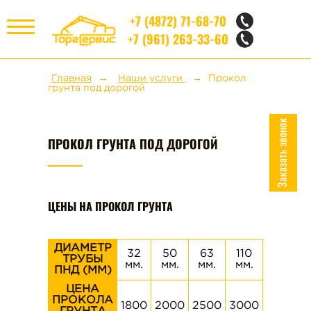
+7 (4872) 71-68-70
+7 (961) 263-33-60
МЕНЮ
Главная
Наши услуги
Прокол
грунта под дорогой
НЕРУДНЫЕ МАТЕРИАЛЫ
Заказать звонок
ПРОКОЛ ГРУНТА ПОД ДОРОГОЙ
КИРПИЧ
СТРОИТЕЛЬНЫЕ БЛОКИ
ЦЕНЫ НА ПРОКОЛ ГРУНТА
ЖБИ
ДИАМЕТР
32
50
63
110
160
ТРУБЫ
мм.
мм.
мм.
мм.
мм.
ПНД (ММ)
НАШИ УСЛУГИ
ЦЕНА
ПРОКОЛА
1800
2000
2500
3000
4000