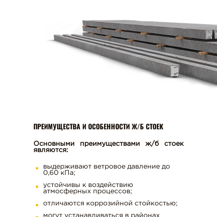
КОЛЬЦА ДЛЯ КОЛОДЦЕВ
ВИБРОПРЕССОВАННЫЕ БЛОКИ
ФУНДАМЕНТНЫЕ БЛОКИ (ФБС)
ПЕСОК ДЛЯ ЗАПОЛНЕНИЯ ШВОВ
ТРОТУАРНАЯ ПЛИТКА
БОРДЮРНЫЕ КАМНИ
СТОЙКИ ЖЕЛЕЗОБЕТОННЫЕ
ЖЕЛЕЗОБЕТОННЫЕ РИГЕЛИ
ДОРОЖНЫЕ ПЛИТЫ
ПРЕИМУЩЕСТВА И ОСОБЕННОСТИ Ж/Б СТОЕК
ЛЕСТНИЧНЫЕ СТУПЕНИ
Основными преимуществами ж/б стоек
ТАКТИЛЬНАЯ ПЛИТКА
являются:
СВАИ ЖЕЛЕЗОБЕТОННЫЕ
выдерживают ветровое давление до
ЗАБИВНЫЕ
0,60 кПа;
устойчивы к воздействию
СТОЙКИ ДЛЯ ЛЭП
атмосферных процессов;
ТРОТУАРНЫЙ И ДОРОЖНЫЙ
отличаются коррозийной стойкостью;
БОРДЮР
могут устанавливаться в районах