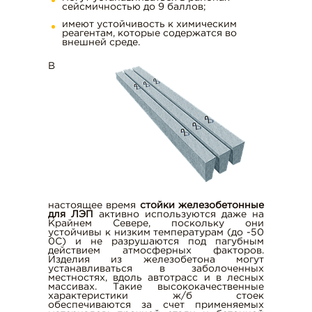
сейсмичностью до 9 баллов;
БРУСЧАТКА
имеют устойчивость к химическим
ШЛАКОБЛОКИ
реагентам, которые содержатся во
внешней среде.
БЕТОН НА ГРАНИТЕ
В
НАШИ УСЛУГИ
г. Тула, ул. С. Перовской, д. 4, оф. 10
t-s71@mail.ru
настоящее время
стойки железобетонные
для ЛЭП
активно используются даже на
Крайнем Севере, поскольку они
устойчивы к низким температурам (до -50
0С) и не разрушаются под пагубным
действием атмосферных факторов.
Изделия из железобетона могут
устанавливаться в заболоченных
местностях, вдоль автотрасс и в лесных
массивах. Такие высококачественные
характеристики ж/б стоек
обеспечиваются за счет применяемых