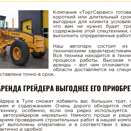
Компания «ТоргСервис» готов
короткий или длительный ср
выгодных для клиента условиях
что вам не нужно будет тра
содержание этой спецтехники, в
выполнить определенные работ
Наш автопарк состоит из 
техническими характеристикам
Вся техника находится в техн
процессе работы. Высокая п
аренды – вот чем отличается
области доставляется на специ
ставлена точно в срок.
АРЕНДА ГРЕЙДЕРА ВЫГОДНЕЕ ЕГО ПРИОБРЕ
йдера в Туле сможет избавить вас больших трат, 
ием и содержанием. Очень дорого обходится лю
ехнику, особенно, если она редко используется.
 автогрейдеров нереально. Намного проще и раци
время проведения строительных работ в нашей компа
ут выполнены оперативно и в соответствии с ваш
актично и удобно!