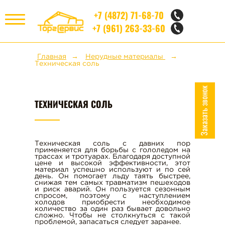
+7 (4872) 71-68-70
+7 (961) 263-33-60
МЕНЮ
Главная
Нерудные материалы
Техническая соль
НЕРУДНЫЕ МАТЕРИАЛЫ
Заказать звонок
ТЕХНИЧЕСКАЯ СОЛЬ
ЩЕБЕНЬ
ИЗВЕСТНЯКОВЫЙ ЩЕБЕНЬ
ГРАВИЙНЫЙ ЩЕБЕНЬ
Техническая соль с давних пор
применяется для борьбы с гололедом на
ГРАНИТНЫЙ ЩЕБЕНЬ
трассах и тротуарах. Благодаря доступной
цене и высокой эффективности, этот
ОТСЕВ ИЗВЕСТНЯКОВЫЙ
материал успешно используют и по сей
день. Он помогает льду таять быстрее,
ОТСЕВ ГРАНИТНЫЙ
снижая тем самых травматизм пешеходов
и риск аварий. Он пользуется сезонным
ГРАНУЛИРОВАННЫЙ ШЛАК
спросом, поэтому с наступлением
холодов приобрести необходимое
ПЕСОК
количество за один раз бывает довольно
сложно. Чтобы не столкнуться с такой
проблемой, запасаться следует заранее.