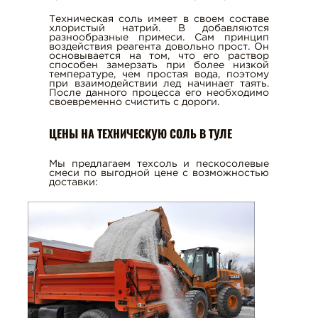
ПЕСОК РЕЧНОЙ
ПЕСОК ГОРНЫЙ
Техническая соль имеет в своем составе
хлористый натрий. В добавляются
разнообразные примеси. Сам принцип
КВАРЦЕВЫЙ ПЕСОК
воздействия реагента довольно прост. Он
основывается на том, что его раствор
ФОРМОВОЧНЫЙ ПЕСОК
способен замерзать при более низкой
температуре, чем простая вода, поэтому
БЕТОН
при взаимодействии лед начинает таять.
После данного процесса его необходимо
АСФАЛЬТ
своевременно счистить с дороги.
ПГС - ПЕСКО-ГРАВИЙНАЯ СМЕСЬ
ЦЕНЫ НА ТЕХНИЧЕСКУЮ СОЛЬ В ТУЛЕ
ПЕСКОСОЛЯНАЯ СМЕСЬ
ПОРОШОК МИНЕРАЛЬНЫЙ
Мы предлагаем техсоль и пескосолевые
смеси по выгодной цене с возможностью
доставки:
ЦЕМЕНТ
ГРУНТ, ЧЕРНОЗЕМ, ЗЕМЛЯ
ТЕХНИЧЕСКАЯ СОЛЬ
ПЕСЧАНО-ЩЕБЕНОЧНАЯ СМЕСЬ
КЕРАМЗИТ
ГРАНИТ
ГРАВИЙ