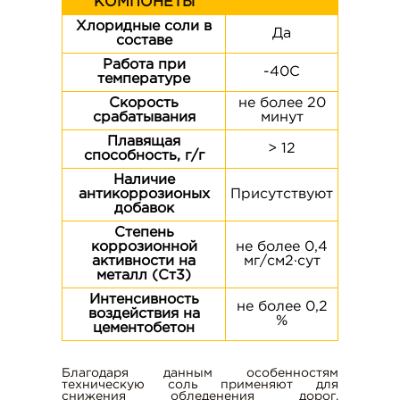
КОМПОНЕТЫ
г. Тула, ул. С. Перовской, д. 4, оф. 10
Хлоридные соли в
Да
составе
t-s71@mail.ru
Работа при
-40C
температуре
Скорость
не более 20
срабатывания
минут
Плавящая
> 12
способность, г/г
Наличие
антикоррозионых
Присутствуют
добавок
Степень
коррозионной
не более 0,4
активности на
мг/см2·сут
металл (Ст3)
Интенсивность
не более 0,2
воздействия на
%
цементобетон
Благодаря данным особенностям
техническую соль применяют для
снижения обледенения дорог.