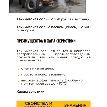
ЧЕРНЫЙ ЩЕБЕНЬ
МУЧКА
ТОРФ
Техническая соль
-
2 350
рублей за тонну
ШЛАКОВЫЙ ЩЕБЕНЬ
Техническая соль с песком (смесь)
-
2 500
р. за куб.м
ПРЕИМУЩЕСТВА И ХАРАКТЕРИСТИКИ
КИРПИЧ
Техническая соль относится к наиболее
востребованным противогололедным
СТРОИТЕЛЬНЫЕ БЛОКИ
покрытиям, так как имеет следующие
преимущества:
очень низкая цена;
ЖБИ
простота использования;
высокая эффективность (особенно
при температуре до - 10°С).
НАШИ УСЛУГИ
Характеристики:
СВОЙСТВА И
ЗНАЧЕНИЯ