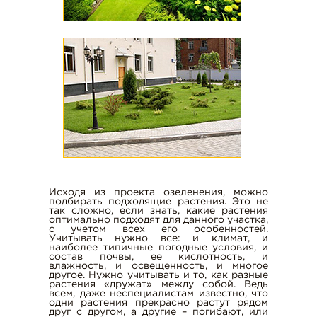
АРЕНДА АВТОВЫШКИ
БУРЕНИЕ СКВАЖИН
АРЕНДА КАТКА
АРЕНДА ГРУНТОВОГО КАТКА
АРЕНДА БУЛЬДОЗЕРА
АРЕНДА ТРАКТОРА
АРЕНДА ГИДРОКЛИНА
АРЕНДА ФРОНТАЛЬНОГО
ПОГРУЗЧИКА
ПРОКОЛ ГРУНТА ПОД ДОРОГОЙ
Исходя из проекта озеленения, можно
подбирать подходящие растения. Это не
АРЕНДА САМОСВАЛА
так сложно, если знать, какие растения
оптимально подходят для данного участка,
АРЕНДА ОПОРОВОЗА
с учетом всех его особенностей.
Учитывать нужно все: и климат, и
АРЕНДА АВТОКРАНА
наиболее типичные погодные условия, и
состав почвы, ее кислотность, и
влажность, и освещенность, и многое
АРЕНДА МАНИПУЛЯТОРА
другое. Нужно учитывать и то, как разные
растения «дружат» между собой. Ведь
АРЕНДА ЭКСКАВАТОРА
всем, даже неспециалистам известно, что
одни растения прекрасно растут рядом
АРЕНДА ЭКСКАВАТОРА-
друг с другом, а другие – погибают, или