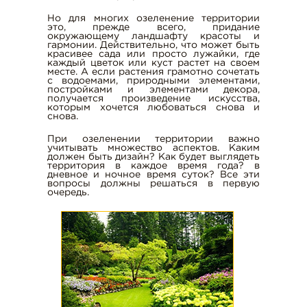
СТРОИТЕЛЬСТВО ДОРОГ
Но для многих озеленение территории
это, прежде всего, придание
окружающему ландшафту красоты и
АСФАЛЬТИРОВАНИЕ ДОРОГ
гармонии. Действительно, что может быть
красивее сада или просто лужайки, где
ДОРОЖНЫЕ РАБОТЫ
каждый цветок или куст растет на своем
месте. А если растения грамотно сочетать
РЕМОНТ И СОДЕРЖАНИЕ ДОРОГ
с водоемами, природными элементами,
постройками и элементами декора,
УКЛАДКА АСФАЛЬТА
получается произведение искусства,
которым хочется любоваться снова и
БЛАГОУСТРОЙСТВО
снова.
АВТОМОБИЛЬНЫХ ДОРОГ
При озеленении территории важно
учитывать множество аспектов. Каким
БЛАГОУСТРОЙСТВО ТРАСС
должен быть дизайн? Как будет выглядеть
территория в каждое время года? в
ОЗЕЛЕНЕНИЕ ГОРОДА
дневное и ночное время суток? Все эти
вопросы должны решаться в первую
ОЗЕЛЕНЕНИЕ ТЕРРИТОРИИ
очередь.
ВСКРЫША КОТЛОВАНА
ВСКРЫШНЫЕ РАБОТЫ
УСЛУГИ ПО УБОРКЕ ТЕРРИТОРИИ
АРЕНДА ЯМОБУРА
АРЕНДА КОХЕРА