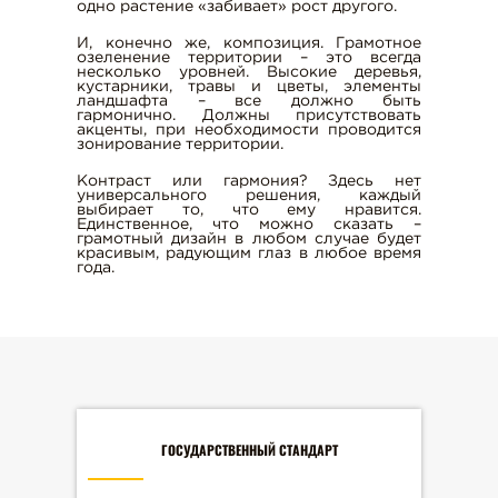
одно растение «забивает» рост другого.
ПОГРУЗЧИКА
И, конечно же, композиция. Грамотное
АРЕНДА ГИДРОМОЛОТА
озеленение территории – это всегда
несколько уровней. Высокие деревья,
ДОСТАВКА БЕТОНА
кустарники, травы и цветы, элементы
ландшафта – все должно быть
АРЕНДА МИНИЭКСКАВАТОРА
гармонично. Должны присутствовать
акценты, при необходимости проводится
АРЕНДА ЭКСКАВАТОРА НА
зонирование территории.
РЕЗИНОВЫХ ГУСЕНИЦАХ
Контраст или гармония? Здесь нет
универсального решения, каждый
АРЕНДА ГРЕЙДЕРА
выбирает то, что ему нравится.
Единственное, что можно сказать –
АРЕНДА ГУСЕНИЧНОГО
грамотный дизайн в любом случае будет
красивым, радующим глаз в любое время
ЭКСКАВАТОРА
года.
АРЕНДА ТРАЛА
г. Тула, ул. С. Перовской, д. 4, оф. 10
t-s71@mail.ru
ГОСУДАРСТВЕННЫЙ СТАНДАРТ