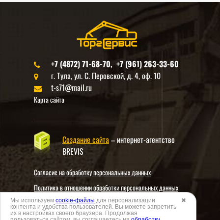
+7 (4872) 71-68-70, +7 (961) 263-33-60
г. Тула, ул. С. Перовской, д. 4, оф. 10
t-s71@mail.ru
Карта сайта
Создание сайта
– интернет-агентство
BREVIS
Согласие на обработку персональных данных
Политика в отношении обработки персональных данных
Мы используем
cookie-файлы
для персонализации
✖
Согласие на обработку данных метрическими программами
контента и удобства пользователей. Вы можете запретить
их в настройках своего браузера. Продолжая
Политика использования cookies
пользоваться сайтом, вы соглашаетесь на
обработку